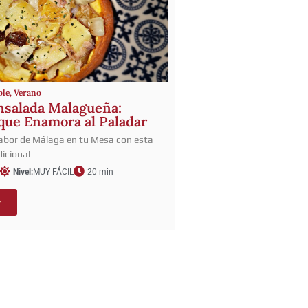
ble
,
Verano
nsalada Malagueña:
 que Enamora al Paladar
abor de Málaga en tu Mesa con esta
icional
Nivel:
MUY FÁCIL
20 min
r