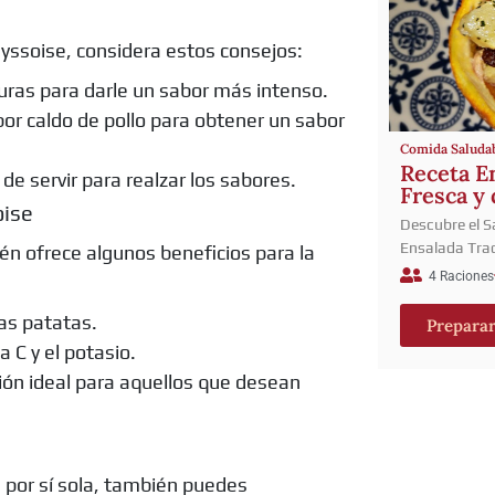
hyssoise, considera estos consejos:
uras para darle un sabor más intenso.
por caldo de pollo para obtener un sabor
Comida Saluda
Receta E
de servir para realzar los sabores.
Fresca y
oise
Descubre el S
Ensalada Trad
én ofrece algunos beneficios para la
4 Raciones
las patatas.
Prepara
 C y el potasio.
ción ideal para aquellos que desean
a por sí sola, también puedes