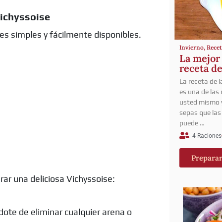
Vichyssoise
tes simples y fácilmente disponibles.
Invierno
,
Recet
La mejor
receta de
La receta de 
es una de las
usted mismo 
sepas que las
puede …
4 Raciones
Prepara
ar una deliciosa Vichyssoise:
dote de eliminar cualquier arena o