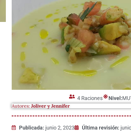
4 Raciones
Nivel:
MU
Autores:
Joliver y Jennifer
Publicada:
junio 2, 2023
Última revisión:
juni