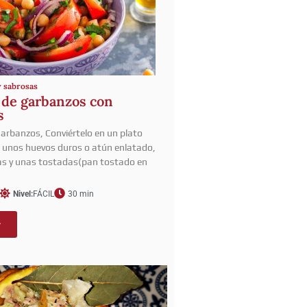
y sabrosas
 de garbanzos con
s
arbanzos, Conviértelo en un plato
 unos huevos duros o atún enlatado,
as y unas tostadas(pan tostado en
Nivel:
FÁCIL
30 min
r