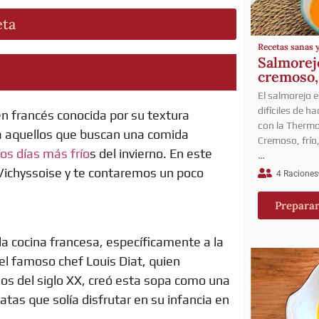
eta
Recetas sanas 
Salmorej
cremoso, 
El salmorejo 
difíciles de h
en francés conocida por su textura
con la Thermo
a aquellos que buscan una comida
Cremoso, frío
os días más frío
s del invierno. En este
…
Vichyssoise y te contaremos un poco
4 Raciones
Prepara
a cocina francesa, específicamente a la
 el famoso chef Louis Diat, quien
pios del siglo XX, creó esta sopa como una
atas que solía disfrutar en su infancia en