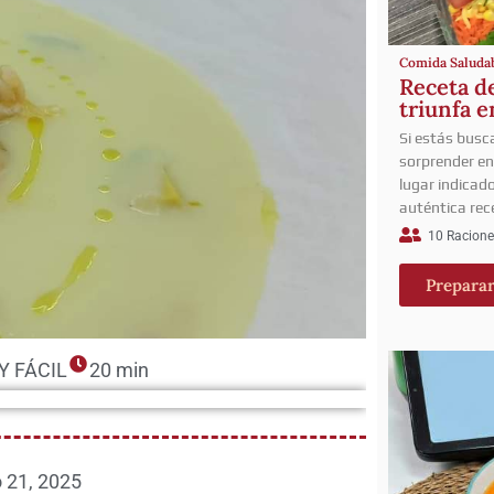
Comida Saluda
Receta de
triunfa e
Si estás busc
sorprender en
lugar indicado
auténtica rece
10 Racione
Prepara
Y FÁCIL
20 min
o 21, 2025