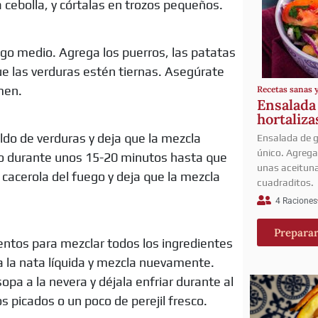
 cebolla, y córtalas en trozos pequeños.
ego medio. Agrega los puerros, las patatas
ue las verduras estén tiernas. Asegúrate
men.
Recetas sanas 
Ensalada
hortaliza
ldo de verduras y deja que la mezcla
Ensalada de g
único. Agrega
nto durante unos 15-20 minutos hasta que
unas aceitun
cacerola del fuego y deja que la mezcla
cuadraditos.
4 Raciones
Prepara
ntos para mezclar todos los ingredientes
 la nata líquida y mezcla nuevamente.
opa a la nevera y déjala enfriar durante al
 picados o un poco de perejil fresco.