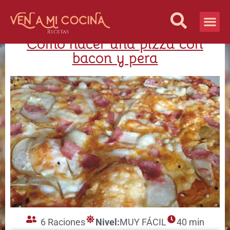
Como hacer una pizza con
Vida Sana
¿Quiénes S
bacon y pera
6 Raciones
Nivel:
MUY FÁCIL
40 min