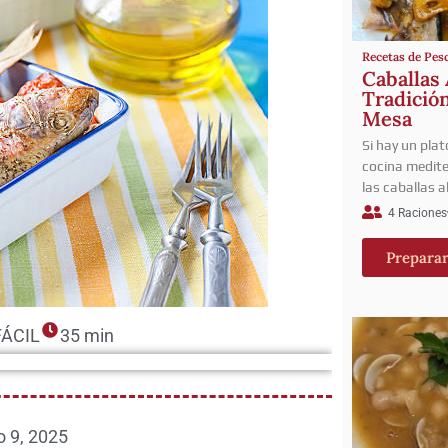
Recetas de Pes
Caballas 
Tradición
Mesa
Si hay un plat
cocina medite
las caballas a
4 Raciones
Prepara
FÁCIL
35 min
io 9, 2025