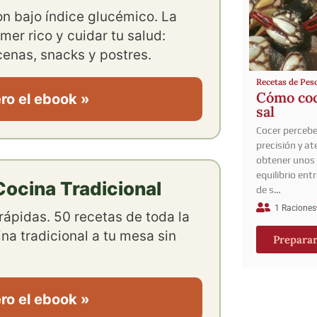
con bajo índice glucémico. La
mer rico y cuidar tu salud:
enas, snacks y postres.
Recetas de Pes
Cómo coc
ro el ebook »
sal
Cocer percebe
precisión y at
obtener unos 
equilibrio ent
ocina Tradicional
de s…
1 Raciones
rápidas. 50 recetas de toda la
ina tradicional a tu mesa sin
Prepara
ro el ebook »