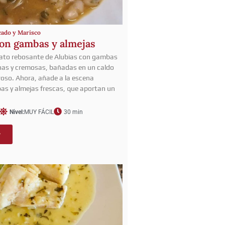
cado y Marisco
con gambas y almejas
lato rebosante de Alubias con gambas
rnas y cremosas, bañadas en un caldo
roso. Ahora, añade a la escena
s y almejas frescas, que aportan un
Nivel:
MUY FÁCIL
30 min
r