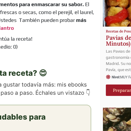
imentos para enmascarar su sabor.
El
frescas o secas, como el perejil, el laurel,
n. Ustedes También pueden probar
más
lantro
Recetas de Pes
Pavias de
ntúa la receta!
Minutos)
edio:
0
)
Las Pavias de 
gastronomía e
Madrid. Su no
Pavía, que es
ta receta? 😍
Nivel:
MUY F
 a gustar todavía más: mis ebooks
Prepara
 paso a paso. Échales un vistazo 👇
udables para