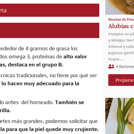
eta
Recetas de Pes
Alubias 
Imagina un p
y almejas tie
intenso y sab
rededor de 4 gramos de grasa los
jugosas gamba
ados omega 3, proteínas de
alto valor
toque …
as, destaca en el grupo B.
4 Raciones
cnicas tradicionales, no tiene por qué ser
Prepara
 lo hacen muy adecuado para la
ado antes del horneado.
También se
illa.
onetes más grandes, podemos solicitar que
lla para que la piel quede muy crujiente.