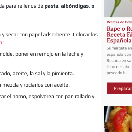
da para rellenos de
pasta, albóndigas, o
Recetas de Pes
Rape o Ro
Receta Fá
 y secar con papel adsorbente. Colocar los
Española
ar.
Sumérgete en 
molde, poner en remojo en la leche y
española con 
Rosada en sal
lleno de sabo
cado, aceite, la sal y la pimienta.
pescado b…
 mezcla y rociarlos con aceite.
Prepara
ar el horno, espolvorea con pan rallado y