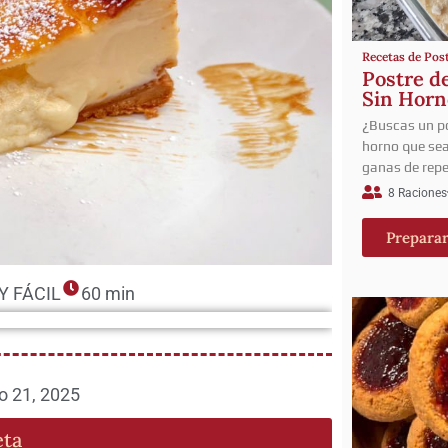
Recetas de Pos
Postre d
Sin Horn
¿Buscas un po
horno que sea 
ganas de repe
8 Raciones
Prepara
Y FÁCIL
60 min
io 21, 2025
eta