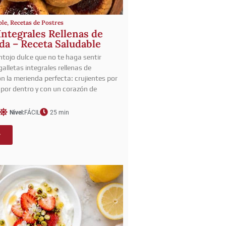
ble
,
Recetas de Postres
Integrales Rellenas de
a – Receta Saludable
tojo dulce que no te haga sentir
alletas integrales rellenas de
 la merienda perfecta: crujientes por
s por dentro y con un corazón de
Nivel:
FÁCIL
25 min
r