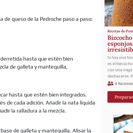
ta de queso de la Pedroche paso a paso:
Recetas de Pos
Bizcocho
esponjosa
irresisti
Si hay una bas
a derretida hasta que estén bien
es el bizcocho
cla de galleta y mantequilla,
con una miga 
deshacerse. P
8 Raciones
úcar hasta que estén bien integrados.
Prepara
s de cada adición. Añadir la nata líquida
ñadir la ralladura a la mezcla.
base de galleta y mantequilla. Alisar la