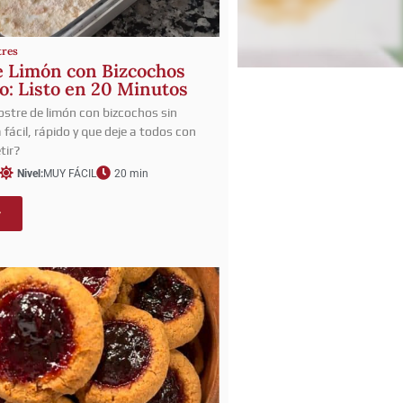
tres
e Limón con Bizcochos
o: Listo en 20 Minutos
stre de limón con bizcochos sin
fácil, rápido y que deje a todos con
tir?
Nivel:
MUY FÁCIL
20 min
r