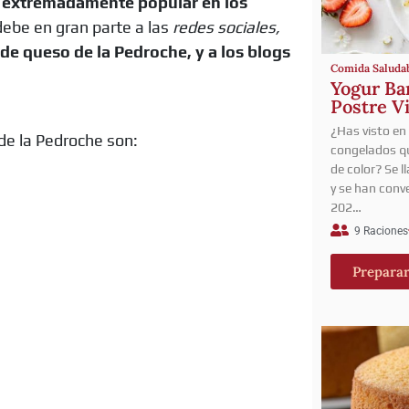
o extremadamente popular en los
debe en gran parte a las
redes sociales,
a de queso de la Pedroche, y a los blogs
Comida Saluda
Yogur Bar
Postre V
¿Has visto en
de la Pedroche son:
congelados qu
de color? Se 
y se han conve
202…
9 Raciones
Prepara