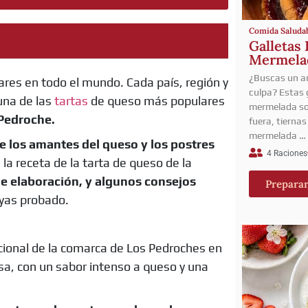
Comida Saluda
Galletas 
Mermelad
¿Buscas un an
ares en todo el mundo. Cada país, región y
culpa? Estas g
 una de las
tartas
de queso más populares
mermelada son
 Pedroche.
fuera, tierna
mermelada …
re los amantes del queso y los postres
4 Raciones
la receta de la tarta de queso de la
de elaboración, y algunos consejos
Prepara
ayas probado.
icional de la comarca de Los Pedroches en
sa, con un sabor intenso a queso y una