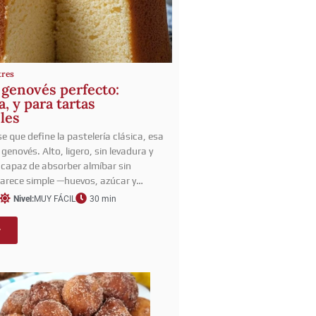
tres
 genovés perfecto:
, y para tartas
bles
e que define la pastelería clásica, esa
 genovés. Alto, ligero, sin levadura y
capaz de absorber almíbar sin
arece simple —huevos, azúcar y…
Nivel:
MUY FÁCIL
30 min
r