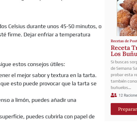
dos Celsius durante unos 45-50 minutos, o
sté firme. Dejar enfriar a temperatura
Recetas de Pos
Receta Tr
Los Buñu
Si buscas sor
sigue estos consejos útiles:
de Semana Sa
ner el mejor sabor y textura en la tarta.
probar esta r
también cono
que esto puede provocar que la tarta se
buñuelos…
12 Racione
tenso a limón, puedes añadir una
Prepara
superficie, puedes cubrirla con papel de