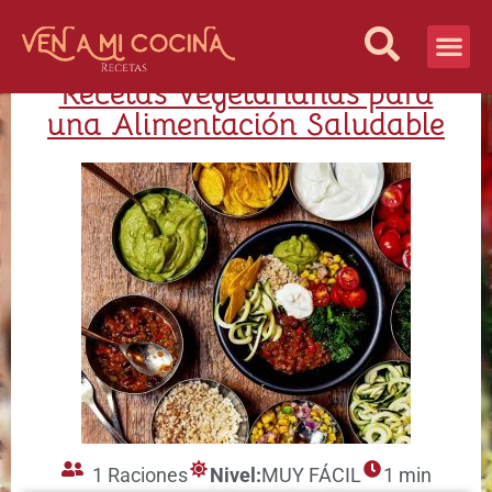
Recetas Vegetarianas para
Vida Sana
¿Quiénes S
una Alimentación Saludable
1 Raciones
Nivel:
MUY FÁCIL
1 min