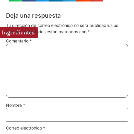
Deja una respuesta
Tu dirección de correo electrónico no será publicada.
Los
campos obligatorios están marcados con
*
Ingredientes
Comentario
*
Nombre
*
Correo electrónico
*