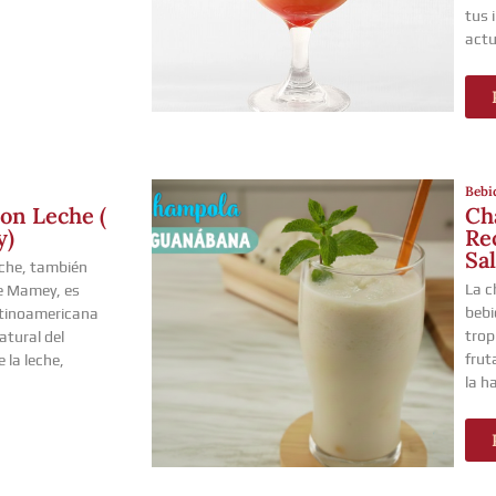
tus 
act
Bebi
on Leche (
Ch
y)
Re
Sa
eche, también
La c
e Mamey, es
bebi
atinoamericana
trop
atural del
frut
 la leche,
la ha