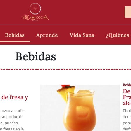
Bebidas
Aprende
Vida Sana
¿Quiénes
Bebidas
Bebi
De
Fra
de fresa y
alc
El c
nozco a nadie
deno
a smoothie de
popu
nto, puedes
disf
n fresas en la