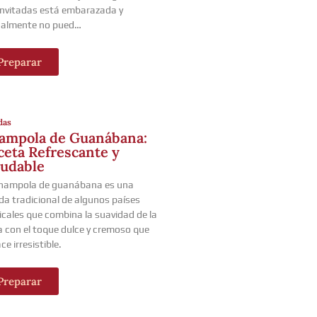
invitadas está embarazada y
ualmente no pued…
Preparar
das
ampola de Guanábana:
ceta Refrescante y
ludable
hampola de guanábana es una
da tradicional de algunos países
icales que combina la suavidad de la
a con el toque dulce y cremoso que
ce irresistible.
Preparar