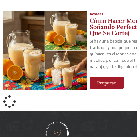
Bebidas
Cómo Hacer Mor
Soñando Perfect
Que Se Corte)
Si hay una bebida que re
tradición y una pequeña 
química, es el Morir Soñ
muchos piensan que el tr
naranja, yo te digo algo d
Preparar