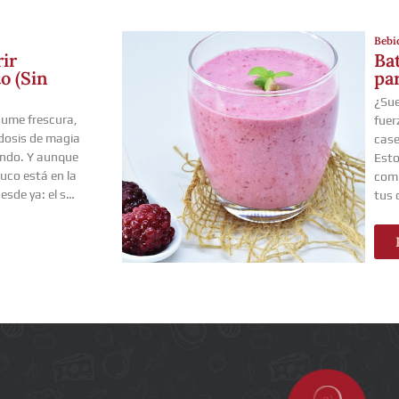
Bebi
Ba
ir
pa
o (Sin
¿Sue
sume frescura,
fuer
dosis de magia
case
ando. Y aunque
Esto
uco está en la
comp
esde ya: el s…
tus 