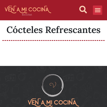
Vida Sana
¿Quiénes S
Cócteles Refrescantes