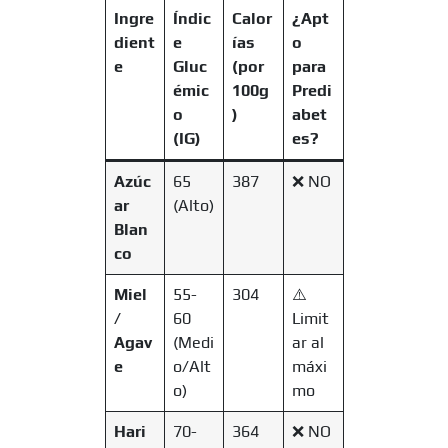
Ingre
Índic
Calor
¿Apt
dient
e
ías
o
e
Gluc
(por
para
émic
100g
Predi
o
)
abet
(IG)
es?
Azúc
65
387
❌ NO
ar
(Alto)
Blan
co
Miel
55-
304
⚠️
/
60
Limit
Agav
(Medi
ar al
e
o/Alt
máxi
o)
mo
Hari
70-
364
❌ NO