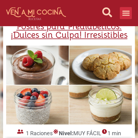
Postres para Prediabéticos:
Vida Sana
¿Quiénes S
¡Dulces sin Culpa! Irresistibles
1 Raciones
Nivel:
MUY FÁCIL
1 min