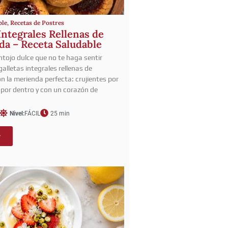
ble
,
Recetas de Postres
Integrales Rellenas de
a – Receta Saludable
tojo dulce que no te haga sentir
alletas integrales rellenas de
 la merienda perfecta: crujientes por
s por dentro y con un corazón de
Nivel:
FÁCIL
25 min
r