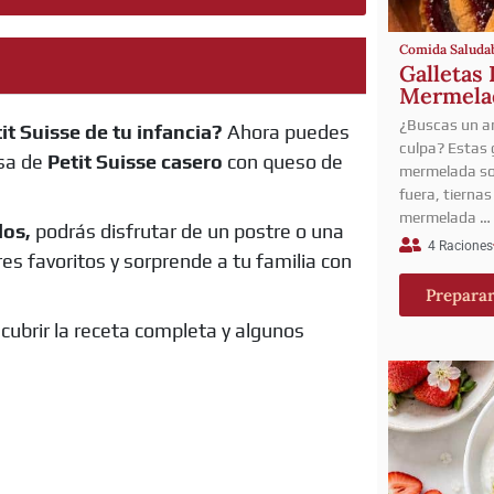
Comida Saluda
Galletas 
Mermelad
¿Buscas un an
it Suisse de tu infancia?
Ahora puedes
culpa? Estas g
osa de
Petit Suisse casero
con queso de
mermelada son
fuera, tierna
mermelada …
los,
podrás disfrutar de un postre o una
4 Raciones
es favoritos y sorprende a tu familia con
Prepara
cubrir la receta completa y algunos