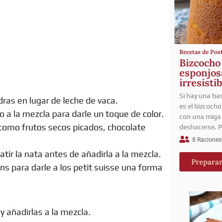
Recetas de Pos
Bizcocho
esponjosa
irresisti
Si hay una bas
dras en lugar de leche de vaca.
es el bizcocho
 a la mezcla para darle un toque de color.
con una miga 
 como frutos secos picados, chocolate
deshacerse. P
8 Raciones
ir la nata antes de añadirla a la mezcla.
Prepara
ns para darle a los petit suisse una forma
y añadirlas a la mezcla.