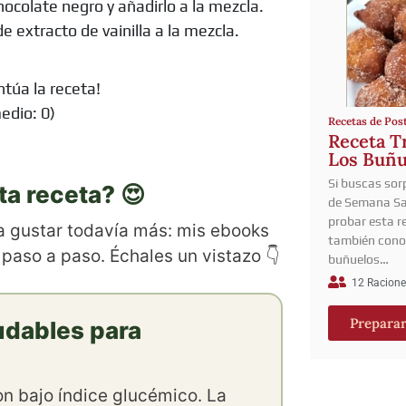
hocolate negro y añadirlo a la mezcla.
e extracto de vainilla a la mezcla.
ntúa la receta!
edio:
0
)
Recetas de Pos
Receta Tr
Los Buñu
Si buscas sor
ta receta? 😍
de Semana Sa
probar esta r
 a gustar todavía más: mis ebooks
también cono
 paso a paso. Échales un vistazo 👇
buñuelos…
12 Racione
Prepara
udables para
con bajo índice glucémico. La