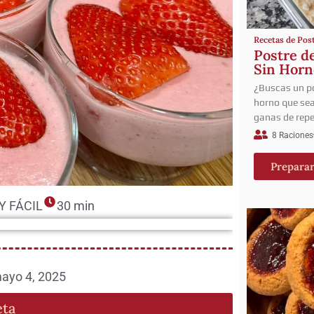
Recetas de Pos
Postre d
Sin Horn
¿Buscas un po
horno que sea 
ganas de repe
8 Raciones
Prepara
Y FÁCIL
30 min
ayo 4, 2025
eta