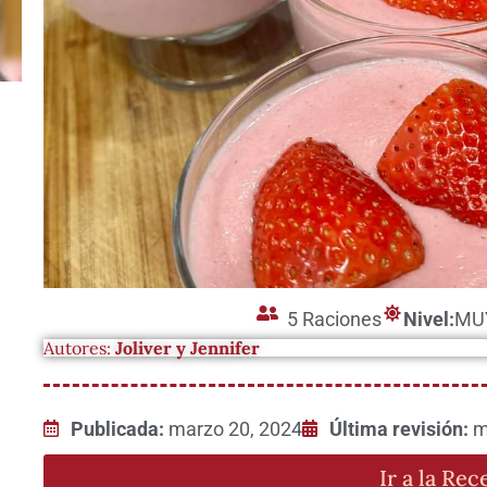
5 Raciones
Nivel:
MU
Autores:
Joliver y Jennifer
Publicada:
marzo 20, 2024
Última revisión:
m
Ir a la Rec