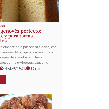
tres
 genovés perfecto:
, y para tartas
bles
e que define la pastelería clásica, esa
 genovés. Alto, ligero, sin levadura y
capaz de absorber almíbar sin
arece simple —huevos, azúcar y…
Nivel:
MUY FÁCIL
30 min
r