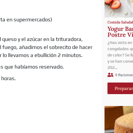
enta en supermercados)
Comida Saluda
Yogur Bar
Postre V
queso y el azúcar en la trituradora,
¿Has visto en
l fuego, añadimos el sobrecito de hacer
congelados qu
r lo llevamos a ebullición 2 minutos.
de color? Se 
y se han conve
sas que habíamos reservado.
202…
9 Raciones
5 horas.
Prepara