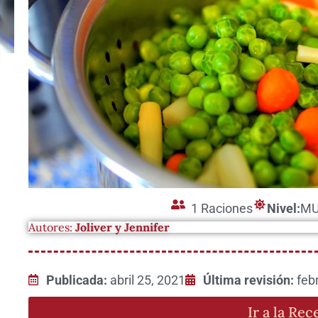
1 Raciones
Nivel:
MU
Autores:
Joliver y Jennifer
Publicada:
abril 25, 2021
Última revisión:
feb
Ir a la Rec