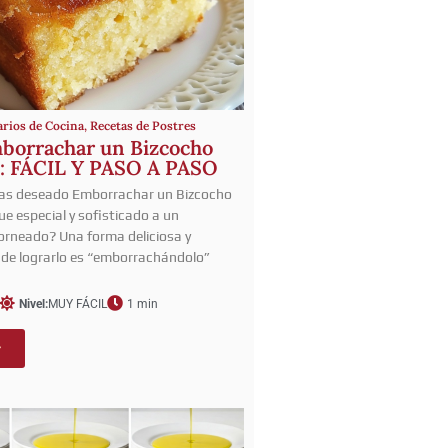
arios de Cocina
,
Recetas de Postres
orrachar un Bizcocho
: FÁCIL Y PASO A PASO
has deseado Emborrachar un Bizcocho
ue especial y sofisticado a un
orneado? Una forma deliciosa y
de lograrlo es “emborrachándolo”
Nivel:
MUY FÁCIL
1 min
r