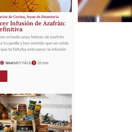
arios de Cocina
,
Joyas de Estantería
er Infusión de Azafrán:
efinitiva
 has echado unas hebras de azafrán
a tu paella y has sentido que no sabía
que te faltaba este paso: la infusión
Nivel:
MUY FÁCIL
20 min
r