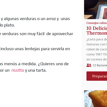
 y algunas verduras o un arroz y unas
Consejos culin
o plato.
10 Delici
Thermom
e verduras son muy fácil de aprovechar
¿Listo para d
texturas con
incluso unas lentejas para servirla en
robot de coci
como TM7 The
en cocinas de
tus menús a medida. ¿Quieres uno de
12 Racione
por un
risotto
y una tarta.
Prepara