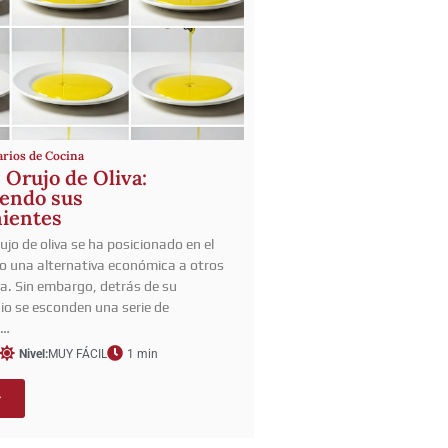
arios de Cocina
 Orujo de Oliva:
endo sus
ientes
rujo de oliva se ha posicionado en el
 una alternativa económica a otros
va. Sin embargo, detrás de su
cio se esconden una serie de
e…
Nivel:
MUY FÁCIL
1 min
r