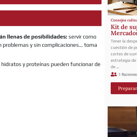
Consejos culin
Kit de s
Mercadona
án llenas de posibilidades:
servir como
Tener la desp
 sin problemas y sin complicaciones… toma
cuestión de p
cortes de sum
estrategia de 
hidratos y proteínas pueden funcionar de
de …
1 Raciones
Prepara