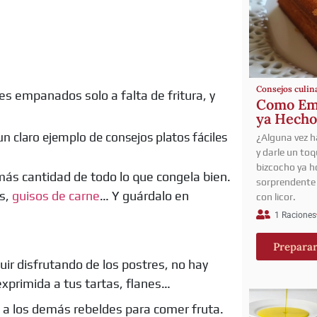
Consejos culin
es empanados solo a falta de fritura, y
Como Emb
ya Hecho
un claro ejemplo de consejos platos fáciles
¿Alguna vez 
y darle un toq
bizcocho ya h
más cantidad de todo lo que congela bien.
sorprendente 
as,
guisos de carne
… Y guárdalo en
con licor.
1 Raciones
Prepara
uir disfrutando de los postres, no hay
exprimida a tus tartas, flanes…
a los demás rebeldes para comer fruta.