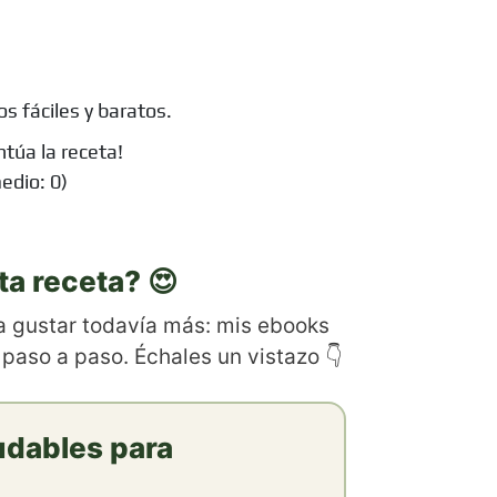
s fáciles y baratos.
ntúa la receta!
edio:
0
)
ta receta? 😍
 a gustar todavía más: mis ebooks
 paso a paso. Échales un vistazo 👇
udables para