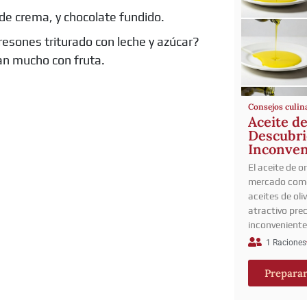
de crema, y chocolate fundido.
resones triturado con leche y azúcar?
an mucho con fruta.
Consejos culin
Aceite de
Descubri
Inconven
El aceite de o
mercado como
aceites de oli
atractivo pre
inconvenient
1 Raciones
Prepara