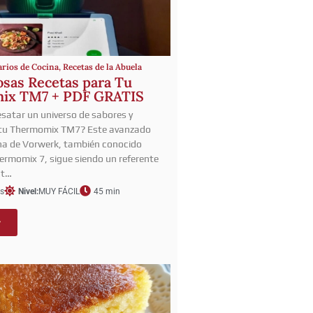
arios de Cocina
,
Recetas de la Abuela
osas Recetas para Tu
ix TM7 + PDF GRATIS
esatar un universo de sabores y
 tu Thermomix TM7? Este avanzado
na de Vorwerk, también conocido
rmomix 7, sigue siendo un referente
 t…
s
Nivel:
MUY FÁCIL
45 min
r