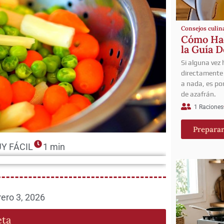
Consejos culin
Cómo Hac
la Guía D
Si alguna vez
directamente 
a nada, es por
de azafrán.
1 Raciones
Prepara
Y FÁCIL
1 min
rero 3, 2026
eta