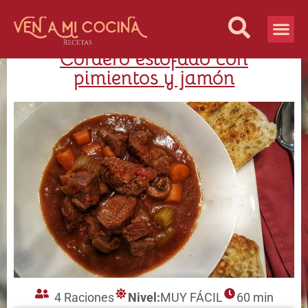
Cordero estofado con
Vida Sana
¿Quiénes S
pimientos y jamón
4 Raciones
Nivel:
MUY FÁCIL
60 min