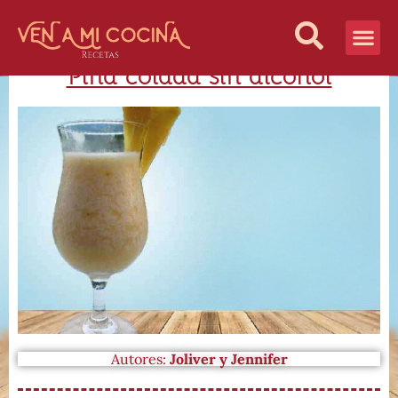
Piña colada sin alcohol
Vida Sana
¿Quiénes S
Autores:
Joliver y Jennifer