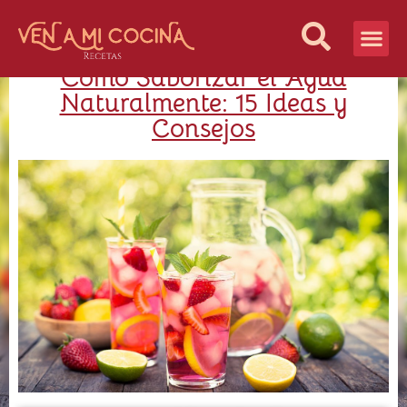
Cómo Saborizar el Agua
Vida Sana
¿Quiénes S
Naturalmente: 15 Ideas y
Consejos